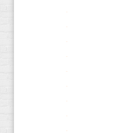
jacktoto
jacktoto
jacktoto
jacktoto
slot gacor
jacktoto
jacktoto
jacktoto
jacktoto