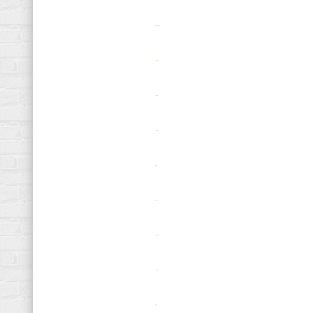
slot online
jacktoto
slot resmi
jacktoto
situs toto
toto slot
jacktoto
jacktoto
situs toto