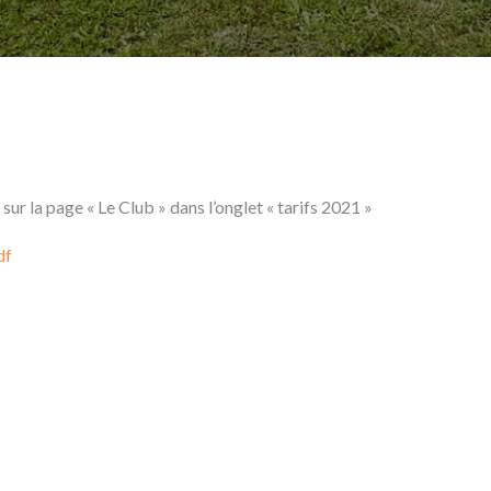
sur la page « Le Club » dans l’onglet « tarifs 2021 »
df