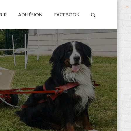
https://ejournal.akbidbungabangsaaceh.ac.id/
https://akperharapanmamadeliserdang.ac.id/
https://akperpemkabacehtenggara.ac.id
https://akbidikabinalabuhanbatu.ac.id/
https://akbidjakartamitrasejahtera.ac.id/
https://akbidbungabangsaaceh.ac.id/
https://akabidartakabanjahe.ac.id/
https://poltekkessbengkulu.ac.id/
https://akbiddelhusdelmed.ac.id/
https://akperbinalitasudama.ac.id/
https://akbidhafsyahmedan.ac.id/
https://akfisstlukastomohon.ac.id/
https://aklpemprovsumsel.ac.id/
https://akbidindahmedan.ac.id/
pafibulelengkab.org
https://atrowidyadharma.ac.id/
https://akbidnusmedan.ac.id/
https://aakunmuhsby.ac.id/
https://akfartparjuna.ac.id/
https://akbiddelima.ac.id/
https://akgkendari.ac.id/
https://stmiktrigunapati.ac.id/
https://stikesukpm.ac.id/
https://aakaceh.ac.id/
https://citrabangsa.ac.id/
togel online
togel online
thepubtheatre
togel online
togel online
bandar togel
togel online
bandar togel
bandar togel
bandar togel
togel online
bandar togel
daftar bento4d
bandar togel
togel online
togel online
slot online resmi
sydney night
link slot gacor
link slot gacor
slot gacor hari ini
slot thailand
slot gacor hari ini
slot thailand
slot gacor hari ini
slot thailand
slot online
slot online
slot online
slot online
slot online
slot online
slot online
slot online
bento4d
toto togel
bento4d
link gacor
toto togel
toto togel
toto togel
toto togel
situs slot gacor
toto togel
toto togel
toto togel
toto togel
toto togel
toto togel
bento4d
toto togel
situs slot gacor
link gacor
link gacor
toto togel
situs slot gacor
link gacor
link gacor
bento4d
bento4d
toto togel
situs slot gacor
link gacor
toto togel
toto togel
situs slot gacor
bento4d
link gacor
toto togel
situs slot gacor
link gacor
toto togel
toto togel
link gacor
toto togel
link gacor
toto togel
situs togel
slot gacor
situs togel
slot gacor
link slot
link slot
link slot
slot gacor
situs togel
link slot
situs togel
link slot
link slot
link slot
situs togel
slot gacor
situs togel
slot gacor
link slot
link slot
link slot
situs togel
link slot
slot gacor
situs togel
slot gacor
situs togel
link slot
slot gacor
slot gacor
slot gacor
slot gacor
slot gacor
slot gacor
situs togel
link slot
situs togel
link slot
link slot
toto slot
toto slot
toto slot
toto slot
toto slot
slot resmi
situs gacor
slot resmi
toto slot
toto slot
togel
situs gacor
slot resmi
slot resmi
toto slot
situs gacor
toto slot
situs gacor
slot resmi
situs gacor
situs gacor
situs gacor
toto slot
situs gacor
toto slot
slot resmi
slot 4d
toto slot
slot resmi
toto slot
slot resmi
situs slot
situs toto
situs slot
situs toto
situs toto
situs toto
situs slot
situs slot
situs toto
situs slot
situs slot
situs slot
slot
toto
toto
toto
toto
toto
RIR
ADHÉSION
FACEBOOK