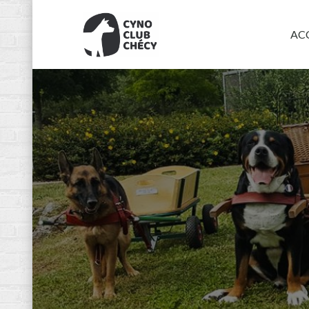
Skip
to
AC
Cyno Club Ch
content