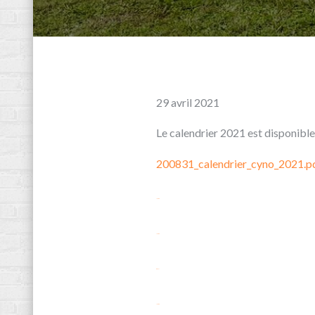
Posted
29 avril 2021
on
Le calendrier 2021 est disponible 
200831_calendrier_cyno_2021.p
jacktoto
jacktoto
toto slot
jacktoto