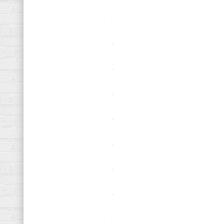
toto slot
jacktoto
jacktoto
jacktoto
jacktoto
jacktoto
jacktoto
jacktoto
toto slot